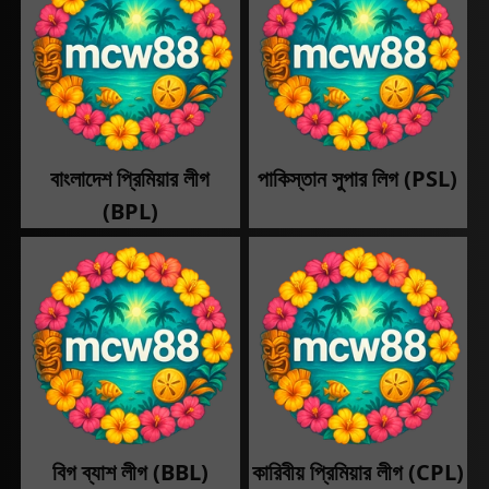
বাংলাদেশ প্রিমিয়ার লীগ
পাকিস্তান সুপার লিগ (PSL)
(BPL)
বিগ ব্যাশ লীগ (BBL)
কারিবীয় প্রিমিয়ার লীগ (CPL)