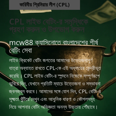
কারিবীয় প্রিমিয়ার লীগ (CPL)
CPL লাইভ বেটিং-র সমৃদ্ধিকে
গ্রহণ করুন ও উপভোগ করুন
mcw88 ক্যাসিনোতে বাংলাদেশের শীর্ষ
বেটিং সেবা
লাইভ ক্রিকেট বেটিং জগতের আমাদের উত্তেজনাপূর্ণ
যাত্রা অব্যাহত রাখতে CPL‑কে এই অধ্যায়ের কেন্দ্রীভূত
করেছি। CPL লাইভ বেটিং‑র স্পন্দনে নিজেকে সম্পূর্ণরূপে
ডুবিয়ে দিন, যেখানে প্রতিটি ম্যাচে উত্তেজনা ও সম্ভাবনা
জ্বলজ্বল করবে। আমাদের সঙ্গে যোগ দিন, CPL বেটিং‑র
সূক্ষ্মতা খুঁটিয়ে দেখুন এবং আধুনিক ধারণা ও কৌশলসমূহ
নিয়ে আপনার বেটিং অভিজ্ঞতা অনন্য উচ্চতায় পৌঁছাবে।