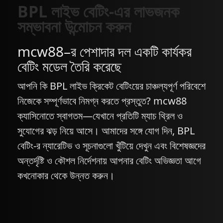
BPL লাইভ বেটিং-এর লাভজনক
সম্ভাবনা উন্মোচন করুন
mcw88–র পেশাদার দল একটি কার্যকর
বেটিং মডেল তৈরি করেছে
আপনি কি BPL লাইভ ক্রিকেট বেটিংয়ের চাঞ্চল্যপূর্ণ পরিবেশে
নিজেকে সম্পূর্ণভাবে নিমগ্ন করতে প্রস্তুত? mcw88
ক্যাসিনোতে স্বাগতম—যেখানে প্রতিটি ম্যাচ থ্রিল ও
সুযোগের ঝড় নিয়ে আসে। আমাদের সঙ্গে যোগ দিন, BPL
বেটিং‑র ন্যারেটিভ ও সূচনাগুলো খুঁটিয়ে দেখুন এবং বিশেষজ্ঞদের
অন্তর্দৃষ্টি ও কৌশল নির্দেশনায় আপনার বেটিং অভিজ্ঞতা আগে
কখনোকার থেকে উন্নত করুন।