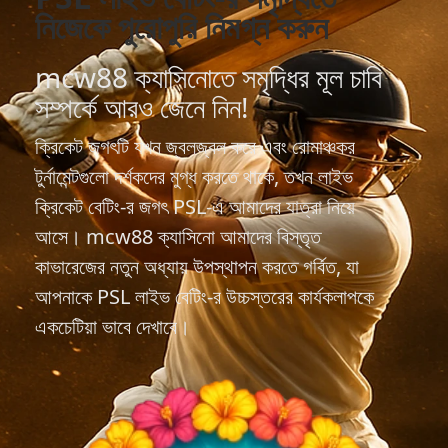
নিজেকে পুরোপুরি নিমগ্ন করুন
mcw88 ক্যাসিনোতে সমৃদ্ধির মূল চাবি
সম্পর্কে আরও জেনে নিন!
ক্রিকেট জগৎটি যখন জ্বলজ্বল করে এবং রোমাঞ্চকর
টুর্নামেন্টগুলো দর্শকদের মুগ্ধ করতে থাকে, তখন লাইভ
ক্রিকেট বেটিং‑র জগৎ PSL‑এ আমাদের যাত্রা নিয়ে
আসে। mcw88 ক্যাসিনো আমাদের বিস্তৃত
কাভারেজের নতুন অধ্যায় উপস্থাপন করতে গর্বিত, যা
আপনাকে PSL লাইভ বেটিং‑র উচ্চস্তরের কার্যকলাপকে
একচেটিয়া ভাবে দেখাবে।