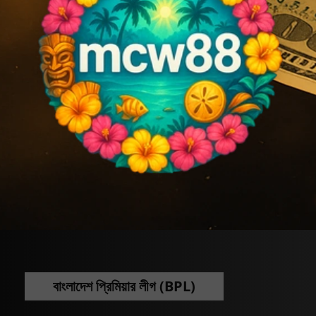
বাংলাদেশ প্রিমিয়ার লীগ (BPL)