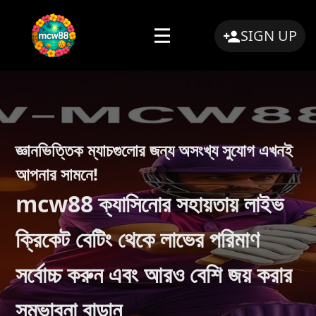
SIGN UP
জ্ঞানভিত্তিক ম্যাচগুলোর জন্য অসংখ্য সুযোগ এখনই
আপনার সামনে!
mcw88 ক্যাসিনোর সহায়তায় লাইভ
ক্রিকেট বেটিং থেকে লাভের পরিমাণ
সর্বোচ্চ করুন এবং আরও বেশি জয় করার
সম্ভাবনা বাড়ান