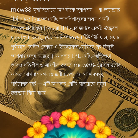
mcw88 ক্যাসিনোতে আপনাকে স্বাগতম—বাংলাদেশের
শীর্ষ লাইভ ক্রিকেট বেটিং জ্ঞানপিপাসুদের জন্য একটি
বিস্তৃত প্ল্যাটফর্ম। আমরা IPL‑এর জগৎে একটি উজ্জ্বল
যাত্রা শুরু করছি, যেখানে বিশেষজ্ঞদের টিউটোরিয়াল, ম্যাচ
পূর্বাভাস, লাইভ স্কোর ও ইতিহাসভাণ্ডারসহ সব কিছুই
আপনার জন্য রয়েছে। আপনার IPL বেটিং‑অভিজ্ঞতা
আরও গতিশীল ও সাবলীল করতে mcw88‑এর সহায়তায়
আমরা আপনাকে প্রয়োজনীয় তথ্য ও কৌশলসমূহ
পরিবেশন করি—এটি আপনার বেটিং যাত্রাকে নতুন
উচ্চতায় নিয়ে যাবে।