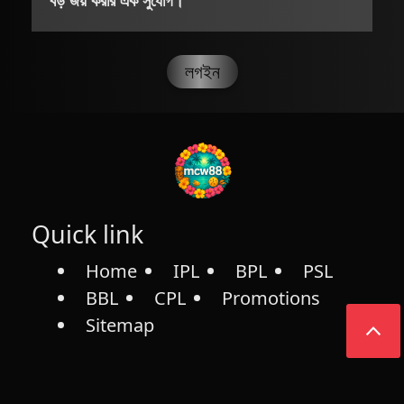
বড় জয় করার এক সুযোগ।
লগইন
Quick link
Home
IPL
BPL
PSL
BBL
CPL
Promotions
Sitemap