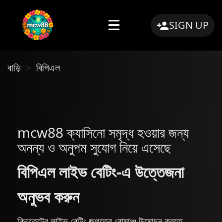
SIGN UP
বাড়ি
বিপিএল
mcw88 ক্যাসিনো সমৃদ্ধ হওয়ার জন্য
অনন্য ও অনুপম সুযোগ নিয়ে এসেছে
বিপিএল লাইভ বেটিং‑এ উত্তেজনা
অনুভব করুন
ক্রিকেটের লাইভ বেটিং জগতের রোমাঞ্চ উন্মোচন করতে