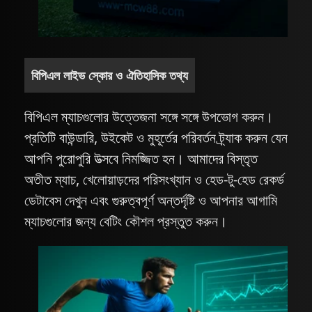
বিপিএল লাইভ স্কোর ও ঐতিহাসিক তথ্য
বিপিএল ম্যাচগুলোর উত্তেজনা সঙ্গে সঙ্গে উপভোগ করুন।
প্রতিটি বাউন্ডারি, উইকেট ও মুহূর্তের পরিবর্তন ট্র্যাক করুন যেন
আপনি পুরোপুরি উত্সবে নিমজ্জিত হন। আমাদের বিস্তৃত
অতীত ম্যাচ, খেলোয়াড়দের পরিসংখ্যান ও হেড‑টু‑হেড রেকর্ড
ডেটাবেস দেখুন এবং গুরুত্বপূর্ণ অন্তর্দৃষ্টি ও আপনার আগামি
ম্যাচগুলোর জন্য বেটিং কৌশল প্রস্তুত করুন।