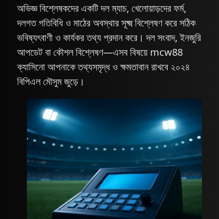
অভিজ্ঞ বিশ্লেষকদের একটি দল ম্যাচ, খেলোয়াড়দের ফর্ম,
দলগত গতিবিধি ও মাঠের অবস্থার সূক্ষ্ম বিশ্লেষণ করে সঠিক
ভবিষ্যৎবাণী ও কার্যকর তথ্য প্রদান করে। দল সংবাদ, ইনজুরি
আপডেট বা কৌশল বিশ্লেষণ—এসব বিষয়ে mcw88
ক্যাসিনো আপনাকে তথ্যসমৃদ্ধ ও ক্ষমতাবান রাখবে ২০২৪
বিপিএল মৌসুম জুড়ে।